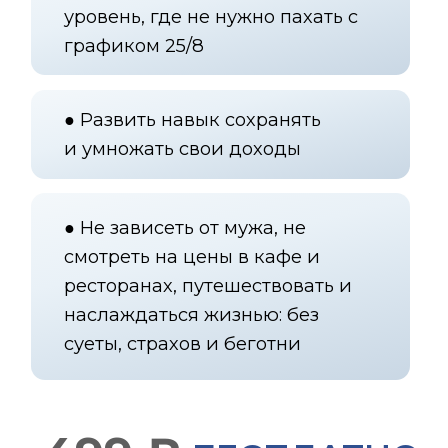
Квалифицированный
инвестор: с опытом
инвестирования более 10 лет
на рынках РФ и США
Степень магистра University
of Exeter Business School
(TOP-10 бизнес школ
Великобритании)
Управляет капиталом
размером более 50 млн.
рублей
Обучила более 1000 человек
финансовой грамотности
Увеличила свой капитал на
более чем 20 млн. руб. только
благодаря инвестициям
Планирует купить дом на
Новой Риге