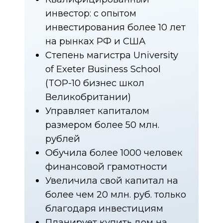
ОТДЕЛ ЗАБОТЫ
2022-2026 © ИП Алексеева А.А.
ОГРНИП 320774600481087
email:
mail@missalexeeva.online
Политика конфиденциальности
Политика в отношении обработки
персональных данных