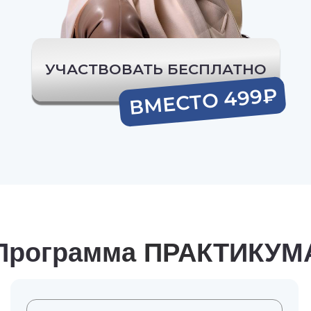
Программа ПРАКТИКУМА
День 1. Инвестиции без
иллюзий и паники
Что такое фондовый рынок простыми
словами
Главные мифы об инвестициях
Что на самом деле вызывает убытки
Мини-практика
Поймете как устроен фондовый рынок,
как можно на нем заработать и создать
пассивный доход.
Откроете свой первый брокерский счет и
начнете увлекательное путешествие в
мир инвестирования.