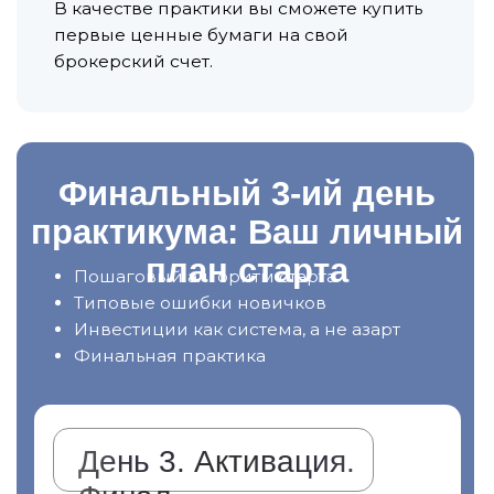
уровень, где не нужно пахать с
графиком 25/8
● Развить навык сохранять
и умножать свои доходы
● Не зависеть от мужа, не
смотреть на цены в кафе и
ресторанах, путешествовать и
наслаждаться жизнью: без
суеты, страхов и беготни
499 ₽
БЕСПЛАТНО
ЗАРЕГИСТРИРОВАТЬСЯ