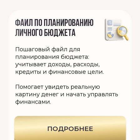
ПОДРОБНЕЕ
ЗАКРЫТЫЙ КЛУБ ИНВЕСТОРОВ
SAVING CHALLENGE
Челлендж накоплений и
инвестиций: каждую неделю
новые инвестиционные идеи,
разборы рынка.
Помогает выработать дисциплину
накоплений и начать
инвестировать с небольших сумм.
ПОДРОБНЕЕ