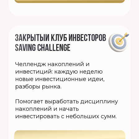
ИНТЕНСИВ ПО ФИНАНСОВОЙ
ГРАМОТНОСТИ
Практический интенсив по
финансовой грамотности, который
поможет разобраться в личных
финансах.
Вы выстроите понятную
финансовую стратегию и
научитесь управлять деньгами.
ПОДРОБНЕЕ
КУРС ПО ИНВЕСТИЦИЯМ ДЛЯ
НОВИЧКОВ «ДЕНЬГИ В