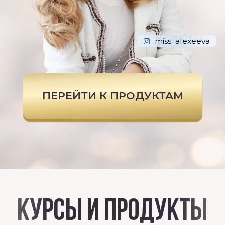
ПЕРЕЙТИ К ПРОДУКТАМ
КУРСЫ И ПРОДУКТЫ
ФАЙЛ ПО ПЛАНИРОВАНИЮ
ЛИЧНОГО БЮДЖЕТА
Пошаговый файл для
планирования бюджета:
учитывает доходы, расходы,
кредиты и финансовые цели.
Помогает увидеть реальную
картину денег и начать управлять
финансами.